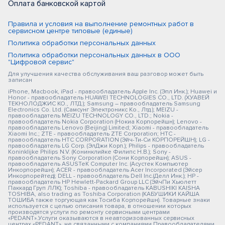
Оплата банковской картой
Правила и условия на выполнение ремонтных работ в
сервисном центре типовые (единые)
Политика обработки персональных данных
Политика обработки персональных данных в ООО
"Цифровой сервис"
Для улучшения качества обслуживания ваш разговор может быть
записан
iPhone, Macbook, iPad - правообладатель Apple Inc. (Эпл Инк.); Huawei и
Honor - правообладатель HUAWEI TECHNOLOGIES CO., LTD. (ХУАВЕЙ
ТЕКНОЛОДЖИС КО., ЛТД.); Samsung – правообладатель Samsung
Electronics Co. Ltd. (Самсунг Электроникс Ко., Лтд.); MEIZU -
правообладатель MEIZU TECHNOLOGY CO., LTD.; Nokia -
правообладатель Nokia Corporation (Нокиа Корпорейшн); Lenovo -
правообладатель Lenovo (Beijing) Limited; Xiaomi - правообладатель
Xiaomi Inc.; ZTE - правообладатель ZTE Corporation; HTC -
правообладатель HTC CORPORATION (Эйч-Ти-Си КОРПОРЕЙШН); LG -
правообладатель LG Corp. (ЭлДжи Корп.); Philips - правообладатель
Koninklijke Philips N.V. (Конинклийке Филипс Н.В.); Sony -
правообладатель Sony Corporation (Сони Корпорейшн); ASUS -
правообладатель ASUSTeK Computer Inc. (Асустек Компьютер
Инкорпорейшн); ACER - правообладатель Acer Incorporated (Эйсер
Инкорпорейтед); DELL - правообладатель Dell Inc.(Делл Инк.); HP -
правообладатель HP Hewlett-Packard Group LLC (ЭйчПи Хьюлетт
Паккард Груп ЛЛК); Toshiba - правообладатель KABUSHIKI KAISHA
TOSHIBA, also trading as Toshiba Corporation (КАБУШИКИ КАЙША
ТОШИБА также торгующая как Тосиба Корпорейшн). Товарные знаки
используется с целью описания товара, в отношении которых
производятся услуги по ремонту сервисными центрами
«PEDANT».Услуги оказываются в неавторизованных сервисных
центрах «PEDANT», не связанными с компаниями Правообладателями