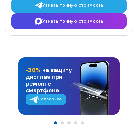
Узнать точную стоимость
Узнать точную стоимость
-30%
на защиту
дисплея при
ремонте
смартфона
Подробнее
Item
1