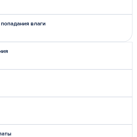
 попадания влаги
ния
латы