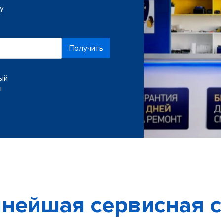
ку
Получить
ный
ы
нейшая сервисная с