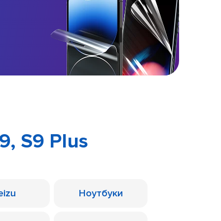
, S9 Plus
eizu
Ноутбуки