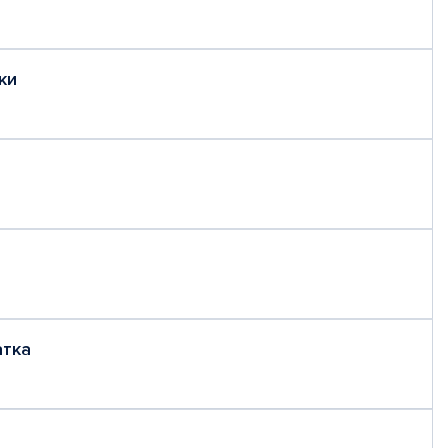
ки
атка