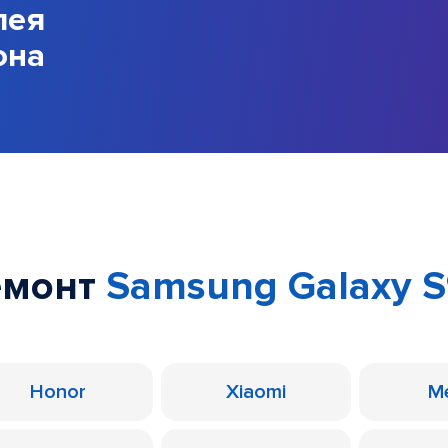
лея
она
емонт
Samsung Galaxy S9
Honor
Xiaomi
M