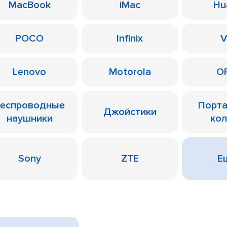
MacBook
iMac
Hu
POCO
Infinix
V
Lenovo
Motorola
O
еспроводные
Порт
Джойстики
наушники
ко
Sony
ZTE
Ещ