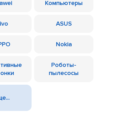
awei
Компьютеры
ivo
ASUS
PPO
Nokia
ативные
Роботы-
лонки
пылесосы
е...